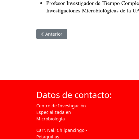
Profesor Investigador de Tiempo Comple
Investigaciones Microbiológicas de la UA
Artículo anterior: Dr. Sebastián Lorenzo Benito
Anterior
Datos de contacto:
Centro de Investigación
Especializada en
Microbiología
Carr. Nal. Chilpancingo -
Petaquillas