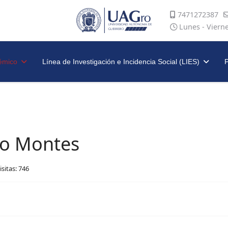
7471272387
Lunes - Viern
émico
Línea de Investigación e Incidencia Social (LIES)
P
no Montes
isitas: 746