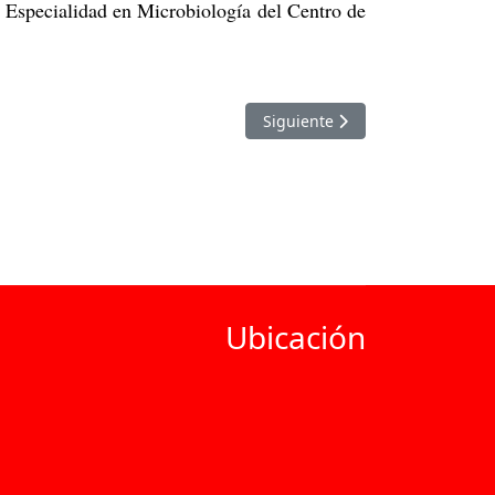
Especialidad en Microbiología del Centro de
Artículo siguiente: Dra. Roxana
Siguiente
Ubicación