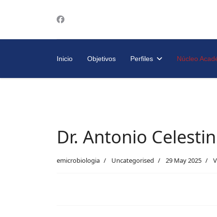
Inicio
Objetivos
Perfiles
Núcleo Acad
Trayectoria Escolar
Plan de estudios
Dr. Antonio Celesti
emicrobiologia
Uncategorised
29 May 2025
V