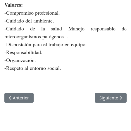
Valores:
-Compromiso profesional.
-Cuidado del ambiente.
-Cuidado de la salud Manejo responsable de
microorganismos patógenos. -
-Disposición para el trabajo en equipo.
-Responsabilidad.
-Organización.
-Respeto al entorno social.
Artículo anterior: Dr. Jorge Antonio Pérez Saldaña
Artículo siguient
Anterior
Siguiente