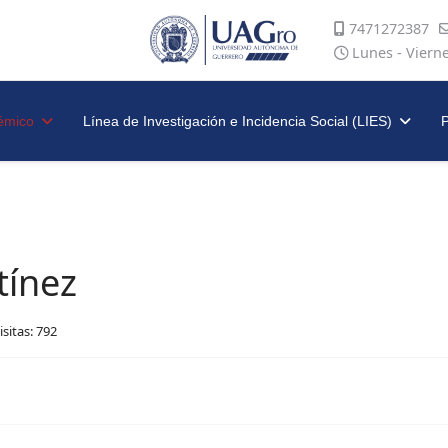
7471272387
Lunes - Viern
émico
Línea de Investigación e Incidencia Social (LIES)
P
tínez
isitas: 792