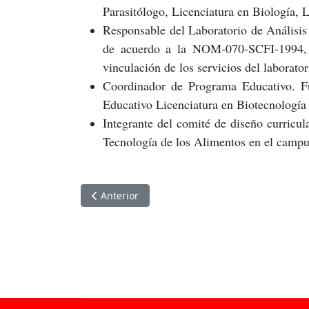
Parasitólogo, Licenciatura en Biología, 
Responsable del Laboratorio de Análisis
de acuerdo a la NOM-070-SCFI-1994, y
vinculación de los servicios del laborator
Coordinador de Programa Educativo. Fu
Educativo Licenciatura en Biotecnología
Integrante del comité de diseño curricu
Tecnología de los Alimentos en el camp
Artículo anterior: Dra. Judit Alarcón Millán
Anterior