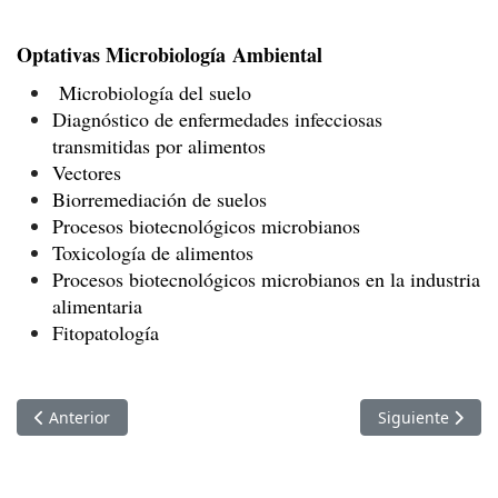
Optativas Microbiología Ambiental
Microbiología del suelo
Diagnóstico de enfermedades infecciosas
transmitidas por alimentos
Vectores
Biorremediación de suelos
Procesos biotecnológicos microbianos
Toxicología de alimentos
Procesos biotecnológicos microbianos en la industria
alimentaria
Fitopatología
Artículo anterior: Unidades de Aprendizaje
Artículo siguien
Anterior
Siguiente